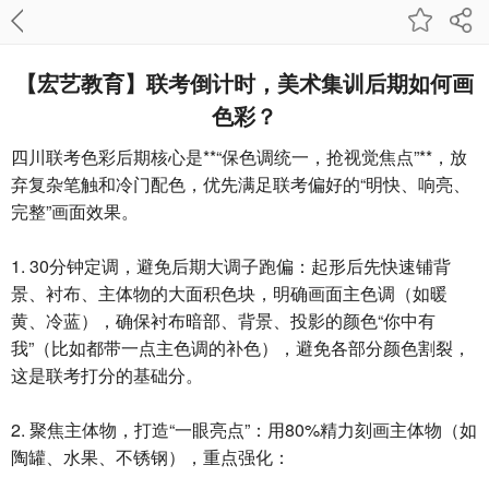
【宏艺教育】联考倒计时，美术集训后期如何画
色彩？
四川联考色彩后期核心是**“保色调统一，抢视觉焦点”**，放
弃复杂笔触和冷门配色，优先满足联考偏好的“明快、响亮、
完整”画面效果。
1. 30分钟定调，避免后期大调子跑偏：起形后先快速铺背
景、衬布、主体物的大面积色块，明确画面主色调（如暖
黄、冷蓝），确保衬布暗部、背景、投影的颜色“你中有
我”（比如都带一点主色调的补色），避免各部分颜色割裂，
这是联考打分的基础分。
2. 聚焦主体物，打造“一眼亮点”：用80%精力刻画主体物（如
陶罐、水果、不锈钢），重点强化：