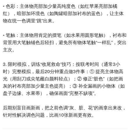
◦ 色彩：主体物亮部加少量高纯度色（如红苹果亮部加橘
红），暗部加环境色（如陶罐暗部加衬布的蓝色），让主体
物在统一色调里“跳”出来。
◦ 笔触：主体物用肯定的摆笔（如水果用圆形笔触），衬布和
背景用大笔触铺色后轻扫，避免所有物体笔触“一样乱”，突出
主次。
3. 限时模拟，训练“收尾救命”技巧：按联考时间（通常3小
时）完整模拟，最后20分钟重点做3件事：① 提亮主体物高
光（用刮刀或尖笔蘸白颜料轻点）；② 修正“脏色”（如把画
灰的衬布亮部加少量主色提亮）；③ 补全漏画的小物体（如
盘子边缘、水果蒂），确保画面“完整不缺项”。
后期别盲目画新画，把之前色调“灰、脏、花”的画拿出来改，
针对性解决调色问题，比画10张新画更有效。