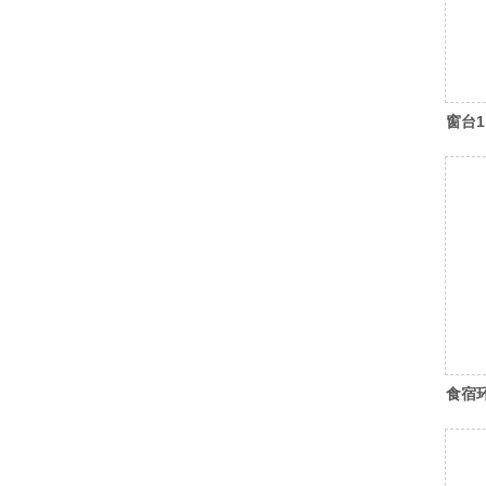
窗台1
食宿