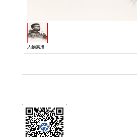
人物素描
重庆市九龙坡区金凤镇
TEL:15213033724
邮箱：434579107@qq.