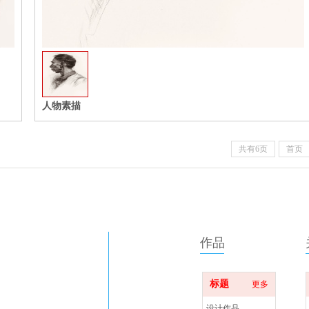
收藏
人物素描
共有6页
首页
作品
海兰村十一社
标题
更多
com
设计作品